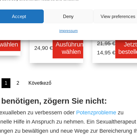
Quickview
Quickview
pseln
lus®
Potenzmittel
Verzögerungss
Accept
Deny
View preferences
Stronger®
ay-Joy Drops
impressum
sführung
21,95
€
wählen
Ausführung
Jetz
24,90
€
wählen
bestel
Ursprünglicher
Aktueller
14,95
€
Preis
Preis
war:
ist:
21,95 €
14,95 €.
1
2
Következő
 benötigen, zögern Sie nicht:
Sexualleben zu verbessern oder
Potenzprobleme
zu
onelle Hilfe in Anspruch zu nehmen. Ein Sexualtherapeut
rungen zu bewältigen und neue Wege zur Bereicherung I