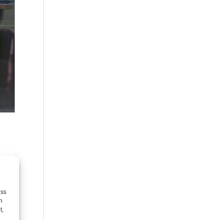
ess
h
t,