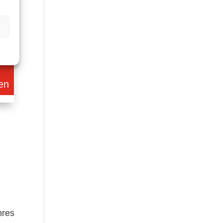
pr
®
t
len
hres