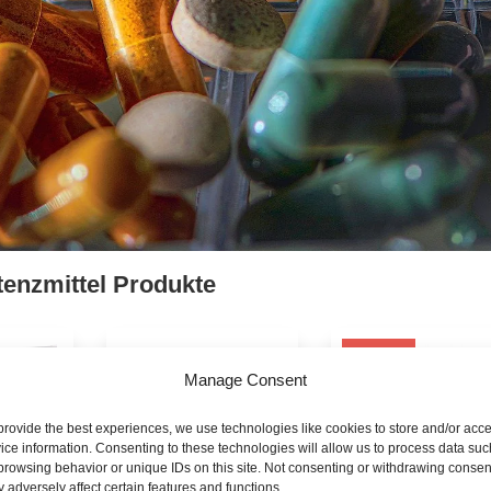
tenzmittel Produkte
Angebot!
Manage Consent
provide the best experiences, we use technologies like cookies to store and/or acc
ice information. Consenting to these technologies will allow us to process data suc
browsing behavior or unique IDs on this site. Not consenting or withdrawing consen
ew
 adversely affect certain features and functions.