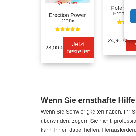
Quickview
Potenz ka
EromaxP
Erection Power
Gel®
Au
24,90
€
Jetzt
28,00
€
bestellen
Wenn Sie ernsthafte Hilfe
Wenn Sie Schwierigkeiten haben, Ihr 
überwinden, zögern Sie nicht, professi
kann Ihnen dabei helfen, Herausforde