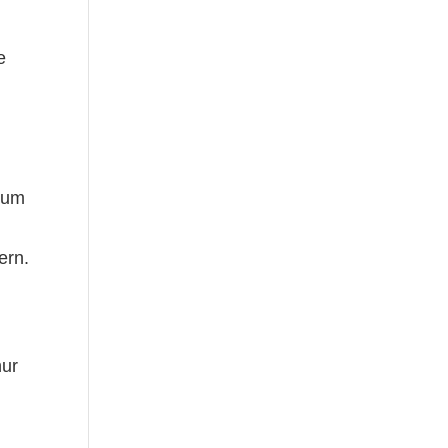
e
 um
ern.
nur