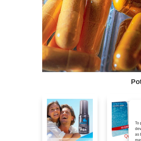
Po
To 
dev
as 
Quickvi
may