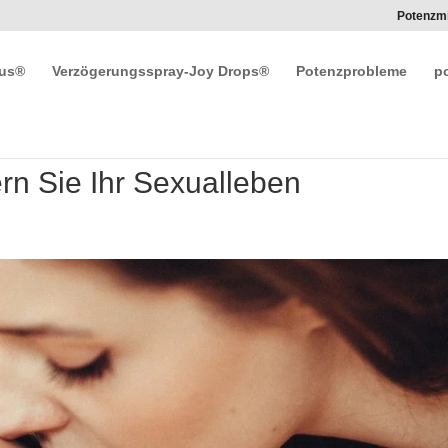
Potenzmi
lus®
Verzögerungsspray-Joy Drops®
Potenzprobleme
p
ern Sie Ihr Sexualleben