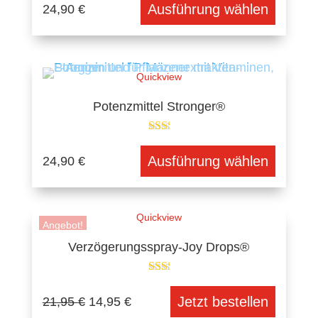
Ausführung wählen
24,90
€
Quickview
Potenzmittel Stronger®
Ausführung wählen
24,90
€
Quickview
Angebot!
Verzögerungsspray-Joy Drops®
Ursprünglicher
Aktueller
Jetzt bestellen
21,95
€
14,95
€