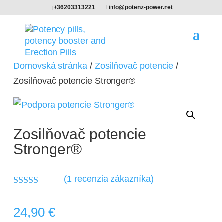
+36203313221
info@potenz-power.net
Domovská stránka
/
Zosilňovač potencie
/
Zosilňovač potencie Stronger®
Zosilňovač potencie
Stronger®
(
1
recenzia zákazníka)
Hodnotenie
5.00
z 5 na
24,90
€
základe
zákazníckyc