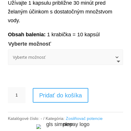
Užívajte 1 kapsulu približne 30 minút pred
želaným účinkom s dostatočným množstvom
vody.
Obsah balenia:
1 krabička = 10 kapsúl
Vyberte možnosť
množstvo
Pridať do košíka
Zosilňovač
potencie
Stronger®
Katalógové číslo:
-
Kategória:
Zosilňovač potencie