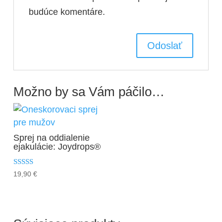
budúce komentáre.
Možno by sa Vám páčilo…
Sprej na oddialenie
ejakulácie: Joydrops®
Hodnotenie
19,90
€
5.00
z 5