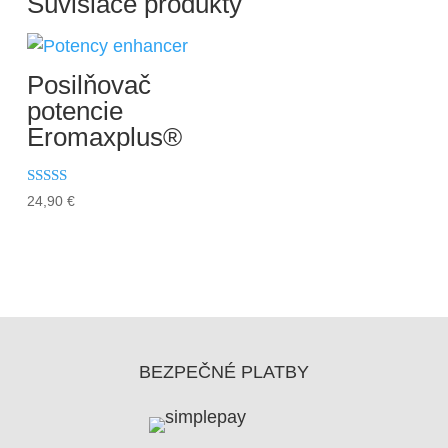
Súvisiace produkty
Posilňovač
potencie
Eromaxplus®
Hodnotenie
24,90
€
5.00
z 5
BEZPEČNÉ PLATBY