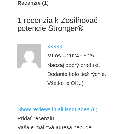
Recenzie (1)
1 recenzia k
Zosilňovač
potencie Stronger®
Hodnotenie
Miloš
–
2024.06.25.
5
z 5
Naozaj dobrý produkt.
Dodanie bolo tiež rýchle.
Všetko je OK..)
Show reviews in all languages (6)
Pridať recenziu
Vaša e-mailová adresa nebude