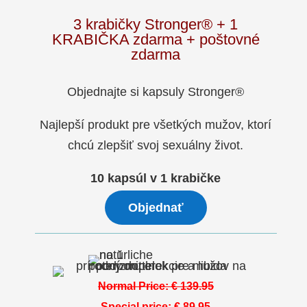
3 krabičky Stronger® +
1
KRABIČKA zdarma
+ poštovné
zdarma
Objednajte si kapsuly Stronger®
Najlepší produkt pre všetkých mužov, ktorí
chcú zlepšiť svoj sexuálny život.
10 kapsúl v 1 krabičke
Objednať
Normal Price:
€
139.95
Special price:
€ 8
9.95