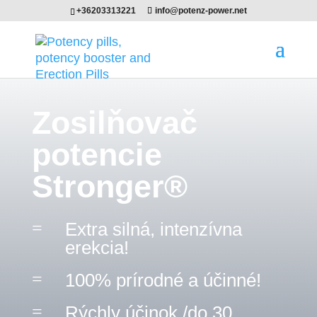
+36203313221
info@potenz-power.net
Zosilňovač
potencie
Stronger®
=
Extra silná, intenzívna
erekcia!
=
100% prírodné a účinné!
=
Rýchly účinok /do 30