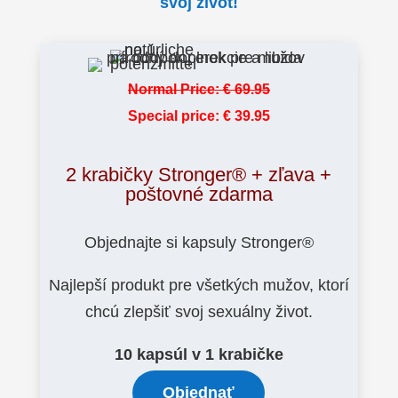
svoj život!
Normal Price:
€
69.95
Special price:
€
39.95
2
krabičky
Stronger® + zľava +
poštovné zdarma
Objednajte si kapsuly Stronger®
Najlepší produkt pre všetkých mužov, ktorí
chcú zlepšiť svoj sexuálny život.
10 kapsúl v 1 krabičke
Objednať