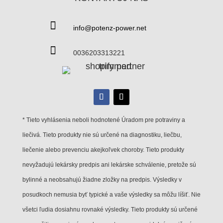

info@potenz-power.net

0036203313221
* Tieto vyhlásenia neboli hodnotené Úradom pre potraviny a
liečivá. Tieto produkty nie sú určené na diagnostiku, liečbu,
liečenie alebo prevenciu akejkoľvek choroby. Tieto produkty
nevyžadujú lekársky predpis ani lekárske schválenie, pretože sú
bylinné a neobsahujú žiadne zložky na predpis. Výsledky v
posudkoch nemusia byť typické a vaše výsledky sa môžu líšiť. Nie
všetci ľudia dosiahnu rovnaké výsledky. Tieto produkty sú určené