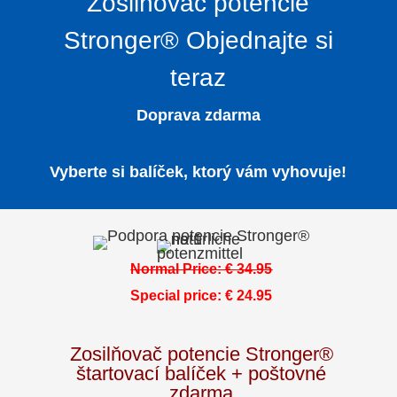
Zosilňovač potencie
Stronger® Objednajte si
teraz
Doprava zdarma
Vyberte si balíček, ktorý vám vyhovuje!
Normal Price:
€
34.95
Special price:
€
24.95
Zosilňovač potencie Stronger®
štartovací balíček + poštovné
zdarma