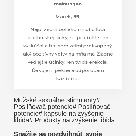
Marek
, 59
Najprv som bol ako mnoho ľudí
trochu skeptický, no produkt som
vyskúšal a bol som veľmi prekvapený,
aký pozitívny vplyv na mňa má. Žiadne
vedľajšie účinky, len tvrdá erekcia..
Ďakujem pekne a odporúčam
každému.
Mužské sexuálne stimulanty#
Posilňovač potencie# Posilňovač
potencie# kapsule na zvýšenie
libida# Produkty na zvýšenie libida
Snažíte sa pozdvihnúť svoje