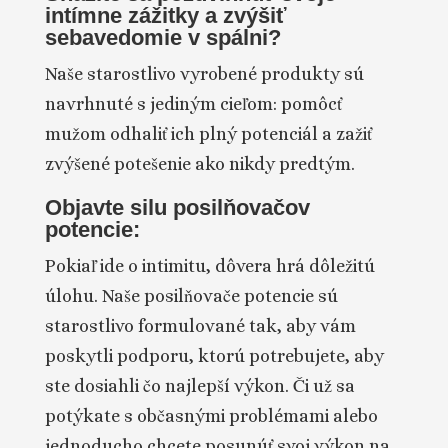
intímne zážitky a zvýšiť
sebavedomie v spálni?
Naše starostlivo vyrobené produkty sú
navrhnuté s jediným cieľom: pomôcť
mužom odhaliť ich plný potenciál a zažiť
zvýšené potešenie ako nikdy predtým.
Objavte silu posilňovačov
potencie:
Pokiaľ ide o intimitu, dôvera hrá dôležitú
úlohu. Naše posilňovače potencie sú
starostlivo formulované tak, aby vám
poskytli podporu, ktorú potrebujete, aby
ste dosiahli čo najlepší výkon. Či už sa
potýkate s občasnými problémami alebo
jednoducho chcete posunúť svoj výkon na