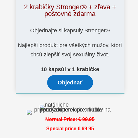
2 krabičky Stronger® + zľava +
poštovné zdarma
Objednajte si kapsuly Stronger®
Najlepší produkt pre všetkých mužov, ktorí
chcú zlepšiť svoj sexuálny život.
10 kapsúl v 1 krabičke
Objednať
Normal Price:
€
99.95
Special price
€ 6
9.95